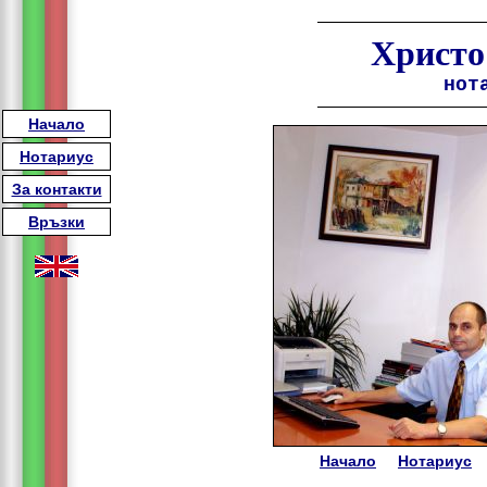
Христо
нот
Начало
Нотариус
За контакти
Връзки
Начало
Нотариус