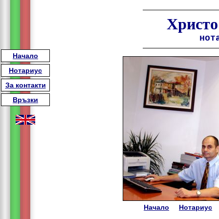
Христо
нот
Начало
Нотариус
За контакти
Връзки
Начало
Нотариус